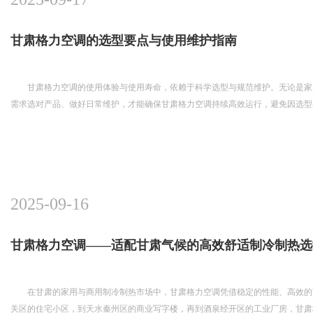
甘肃格力空调的选型要点与使用维护指南
甘肃格力空调的使用体验与使用寿命，依赖于科学选型与规范维护。无论是家
需求选对产品、做好日常维护，才能确保甘肃格力空调持续高效运行，避免因选型
2025-09-16
甘肃格力空调——适配甘肃气候的高效舒适制冷制热选
在甘肃的家用与商用制冷制热市场中，甘肃格力空调凭借稳定的性能、高效的
关区的住宅小区，到天水秦州区的商业写字楼，再到酒泉经开区的工业厂房，甘肃