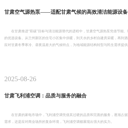
甘肃空气源热泵——适配甘肃气候的高效清洁能源设备
在甘肃推进“双碳”目标与清洁能源替代的进程中，甘肃空气源热泵凭借节能
的优选设备。从兰州新区的住宅小区集中供暖，到天水的乡村自建房采暖，再到酒
应对甘肃冬季寒冷、昼夜温差大的气候特点，为地域能源结构转型与民生需求提供
2025-08-26
甘肃飞利浦空调：品质与服务的融合
在甘肃的家电市场中，飞利浦空调凭借其过硬的品质和完善的服务，逐渐占据
需求，还是应对商业场所的复杂环境，飞利浦空调都展现出强大的实力。