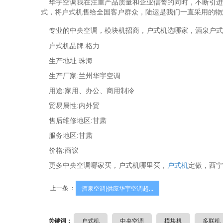
华宇空调我在注重产品质量和企业信誉的同时，不断引进
式，将户式机售给全国客户群众，陆运是我们一直采用的物
专业的中央空调，模块机招商，户式机选哪家，酒泉户式
户式机品牌:格力
生产地址:珠海
生产厂家:兰州华宇空调
用途:家用、办公、商用制冷
贸易属性:内外贸
售后维修地区:甘肃
服务地区:甘肃
价格:商议
更多中央空调哪家买，户式机哪里买，
户式机
定做，西宁中
上一条 ：
酒泉空调|供应华宇空调超...
关键词：
户式机
中央空调
模块机
多联机