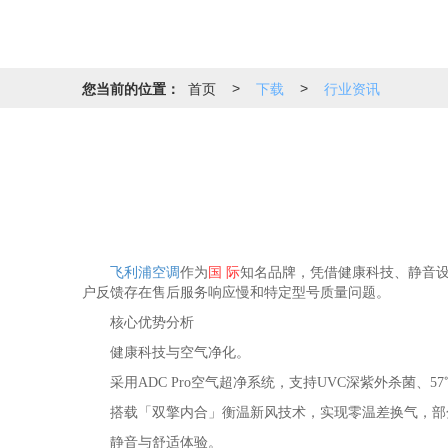
您当前的位置：
首页
下载
行业资讯
>
>
飞利浦空调
作为
国 际
知名品牌，凭借健康科技、静音
户反馈存在售后服务响应慢和特定型号质量问题。‌‌
‌核心优势分析‌
‌健康科技与空气净化‌。
采用ADC Pro空气超净系统，支持UVC深紫外杀菌、5
搭载「双擎内合」衡温新风技术，实现零温差换气，部分机型
‌静音与舒适体验‌。