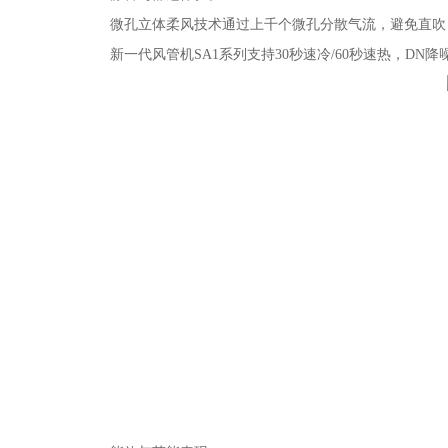
微孔立体柔风技术通过上千个微孔分散气流，避免直吹，内
新一代风管机SA1系列支持30秒速冷/60秒速热，DN降