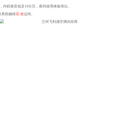
机噪音低至18分贝，夜间使用体验突出。‌‌
噪系统确保
高 效
运转。